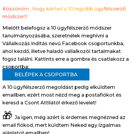
Köszönöm , hogy kérted a 10 legjobb ügyfélszerző
módszert!
Mielőtt belefogsz a 10 ügyfélszerző módszer
tanulmányozásába, szeretnélek meghívni a
Vállalkozás indítás nevű Facebook csoportunkba,
ahol kezdő, illetve haladó vállalkozói tartalmakat
fogsz találni. Kattints erre a gombra és csatlakozz a
csoportba:
BELÉPEK A CSOPORTBA
A 10 ügyfélszerző megoldást pedig elküldtem
emailben, ezért most nézd meg a postafiókot és
keresd a Csont Attilától érkező levelet!
🎁
Ja igen, még azért is érdemes megnézned az
email fiókod, mert küldtem Neked egy izgalmas
ajánlatot emailben!