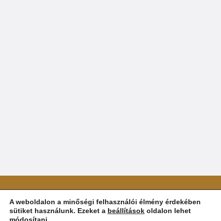
Minden jog fenntartva 2025 | csontattila.hu |
A weboldalon a minőségi felhasználói élmény érdekében
sütiket használunk. Ezeket a
beállítások
oldalon lehet
email: hello@csontattila.hu |
Általános Szerződési
módosítani.