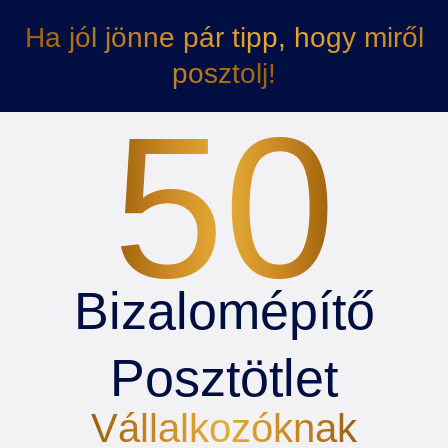
Ha jól jönne pár tipp, hogy miről
posztolj!
50
Bizalomépítő
Posztötlet
Vállalkozóknak