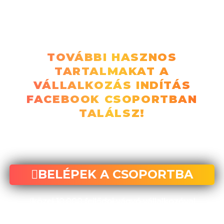
meríthetsz az én történetemből:
TOVÁBBI HASZNOS
TARTALMAKAT A
VÁLLALKOZÁS INDÍTÁS
FACEBOOK CSOPORTBAN
TALÁLSZ!
Ha még nem tetted, itt tudsz
csatlakozni:
BELÉPEK A CSOPORTBA
(közel 10.000 fejlődni vágyó vállalkozóval
ismerkedhetsz meg)