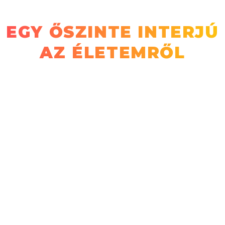
EGY ŐSZINTE INTERJÚ
AZ ÉLETEMRŐL
Az eddigi életem nem mindig volt fenékig
tejfel: volt benne válás, családi tragédiák,
tornaterembe költözés, szülők
elvesztése, stb.
Azonban ezek kellettek ahhoz, hogy most
itt tartsak.
Ha van most 1 órád, akkor nézd végig az
életutam, mert rengeteg inspirációt