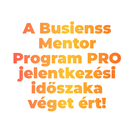
A Busienss
Mentor
Program PRO
jelentkezési
időszaka
véget ért!
Ha szeretnél később csatlakozni a mentor
programunkhoz, akkor iratkozz fel a