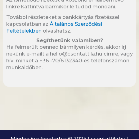
linkre kattintva bármikor le tudod mondani.
További részleteket a bankkártyás fizetéssel
kapcsolatban az
Általános Szerződési
Feltételekben
olvashatsz.
Segíthetünk valamiben?
Ha felmerült benned bármilyen kérdés, akkor írj
nekünk e-mailt a hello@csontattila.hu címre, vagy
hívj minket a +36 -70/6132340-es telefonszámon
munkaidőben.
Minden jog fenntartva © 2024 | csontattila.hu |