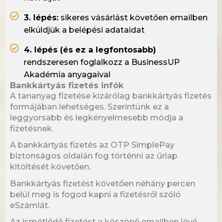
3. lépés:
sikeres vásárlást követően emailben
elküldjük a belépési adataidat
4. lépés (és ez a legfontosabb)
rendszeresen foglalkozz a BusinessUP
Akadémia anyagaival
Bankkártyás fizetés infók
A tananyag fizetése kizárólag bankkártyás fizetés
formájában lehetséges. Szerintünk ez a
leggyorsabb és legkényelmesebb módja a
fizetésnek.
A bankkártyás fizetés az OTP SimplePay
biztonságos oldalán fog történni az űrlap
kitöltését követően.
Bankkártyás fizetést követően néhány percen
belül meg is fogod kapni a fizetésről szóló
eSzámlát.
Az ismétlődő fizetést a köszönő emailben lévő