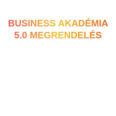
BUSINESS AKADÉMIA
5.0 MEGRENDELÉS
5 részletben
5×55.980FT