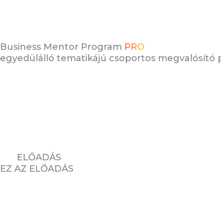
Business Mentor Program
PRO
egyedülálló tematikájú csoportos megvalósító
04.
ELŐADÁS
EZ AZ ELŐADÁS
SAJNOS VÉGET ÉRT