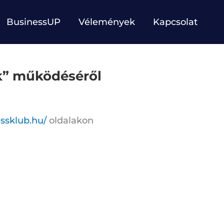
BusinessUP
Vélemények
Kapcsolat
ik” működéséről
essklub.hu/
oldalakon