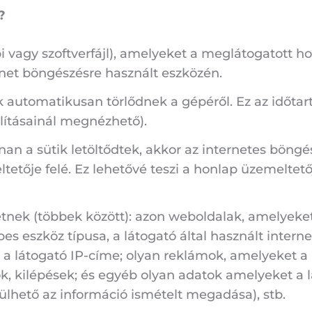
?
i vagy szoftverfájl), amelyeket a meglátogatott ho
rnet böngészésre használt eszközén.
k automatikusan törlődnek a gépéről. Ez az időtart
llításainál megnézhető).
an a sütik letöltődtek, akkor az internetes böngés
tetője felé. Ez lehetővé teszi a honlap üzemeltet
hetnek (többek között): azon weboldalak, amelyeke
 eszköz típusa, a látogató által használt interne
 a látogató IP-címe; olyan reklámok, amelyeket a 
ok, kilépések; és egyéb olyan adatok amelyeket a 
lhető az információ ismételt megadása), stb.