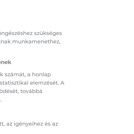
 böngészéshez szükséges
dhatnak munkamenethez,
enek
ak számát, a honlap
tatisztikai elemzését. A
ködését, továbbá
.
t, az igényeihez és az