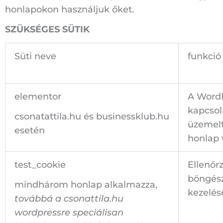
honlapokon használjuk őket.
SZÜKSÉGES SÜTIK
Süti neve
funkció
elementor
A WordP
kapcsol
csonatattila.hu és businessklub.hu
üzemelt
esetén
honlap 
test_cookie
Ellenőr
böngész
mindhárom honlap alkalmazza,
kezelés
továbbá a csonattila.hu
wordpressre speciálisan