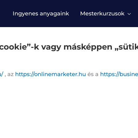
Ingyenes anyagaink
Mesterkurzusok
„cookie”-k vagy másképpen „süt
u/
, az
https://onlinemarketer.hu
és a
https://busin