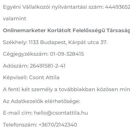
Egyéni Vállalkozói nyilvántartási szám: 4449365
valamint
Onlinemarketer Korlátolt Felelősségű Társasá
Székhely: 1133 Budapest, Kárpát utca 37.
Cégjegyzékszám: 01-09-328415
Adószám: 26491581-2-41
Képviseli: Csont Attila
A fenti két személy a továbbiakban közösen m
Az Adatkezelők elérhetősége:
E-mail cím: hello@csontattila.hu
Telefonszám: +3670/2142340