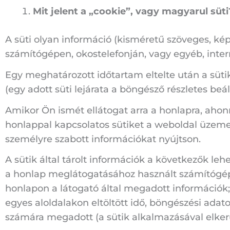
Mit jelent a „cookie”, vagy magyarul süti
A süti olyan információ (kisméretű szöveges, kép
számítógépen, okostelefonján, vagy egyéb, inte
Egy meghatározott időtartam eltelte után a süti
(egy adott süti lejárata a böngésző részletes beá
Amikor Ön ismét ellátogat arra a honlapra, ahonn
honlappal kapcsolatos sütiket a weboldal üzemel
személyre szabott információkat nyújtson.
A sütik által tárolt információk a következők le
a honlap meglátogatásához használt számítógépes
honlapon a látogató által megadott információk;
egyes aloldalakon eltöltött idő, böngészési adat
számára megadott (a sütik alkalmazásával elkerü