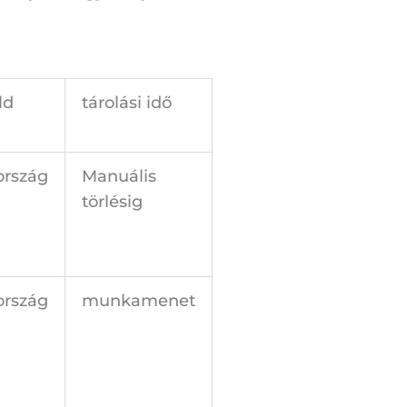
ld
tárolási idő
ország
Manuális
törlésig
ország
munkamenet