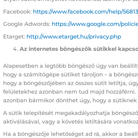
Facebook:
https://www.facebook.com/help/5681
Google Adwords:
https://www.google.com/policie
Etarget:
http://www.etarget.hu/privacy.php
Az internetes böngészők sütikkel kapcsol
Alapesetben a legtöbb böngésző úgy van beállí
hogy a számítógépe sütiket tároljon – a böngésző 
hogy a böngészőjében az összes sütit letiltja, ú
felületekhez azonban nem tud majd hozzáférni. H
azonban bármikor dönthet úgy, hogy a sütiknek a
A sütik telepítését megakadályozhatja böngészőj
aktiválásával, vagy a követés letiltására vonatko
Ha a böngészője lehetőséget ad rá, akkor a beállí