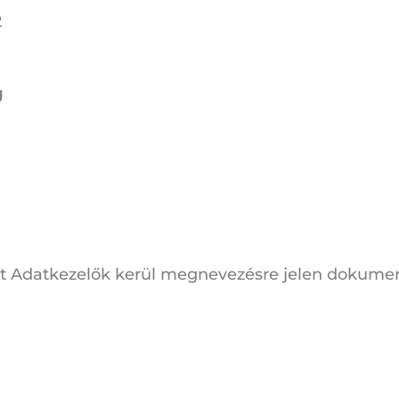
2
g
int Adatkezelők kerül megnevezésre jelen dokum