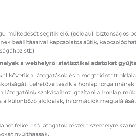
égű működését segítik elő, (például: biztonságos
ésének beállításaival kapcsolatos sütik, kapcsoló
nságához stb)
melyek a webhelyről statisztikai adatokat gyűjt
el követik a látogatások és a megtekintett oldal
koriságát. Lehetővé teszik a honlap forgalmának s
a látogatóink szokásaihoz igazítani a honlap mű
a különböző aloldalak, információk megtalálását
lapot felkereső látogatók részére személyre szabot
mokat nyújthassak.