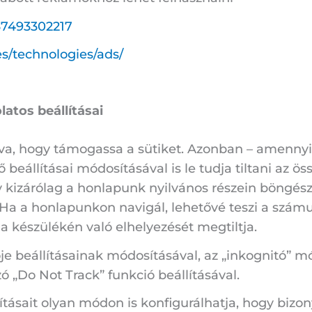
37493302217
s/technologies/ads/
atos beállításai
tva, hogy támogassa a sütiket. Azonban – amenny
beállításai módosításával is le tudja tiltani az ös
gy kizárólag a honlapunk nyilvános részein böngés
a a honlapunkon navigál, lehetővé teszi a számun
 készülékén való elhelyezését megtiltja.
e beállításainak módosításával, az „inkognitó” m
zó „Do Not Track” funkció beállításával.
tásait olyan módon is konfigurálhatja, hogy bizony