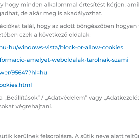
vagy hogy minden alkalommal értesítést kérjen, am
gadhat, de akár meg is akadályozhat.
ációkat talál, hogy az adott böngészőben hogyan v
setében ezek a következő oldalak:
hu-hu/windows-vista/block-or-allow-cookies
-informacio-amelyet-weboldalak-tarolnak-szami
swer/95647?hl=hu
ookies.html
 „Beállítások” / „Adatvédelem” vagy „Adatkezelés
sokat végrehajtani.
tik kerülnek felsorolásra. A sütik neve alatt felt