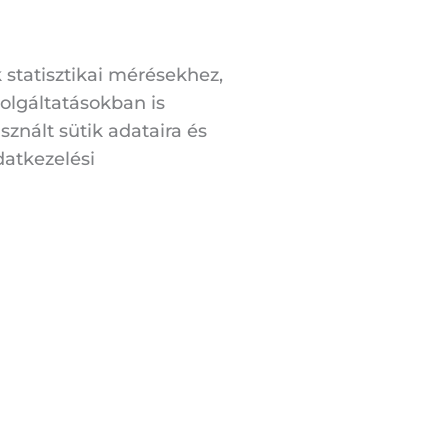
k statisztikai mérésekhez,
olgáltatásokban is
nált sütik adataira és
datkezelési