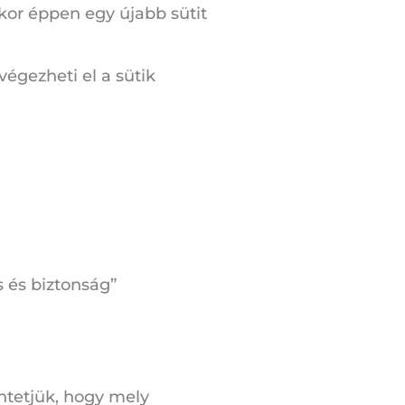
ikor éppen egy újabb sütit
égezheti el a sütik
 és biztonság”
űntetjük, hogy mely