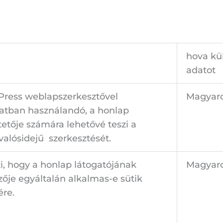
hova kü
adatot
ress weblapszerkesztővel
Magyar
atban használandó, a honlap
etője számára lehetővé teszi a
valósidejű
szerkesztését.
zi, hogy a honlap látogatójának
Magyar
ője egyáltalán alkalmas-e sütik
ére.