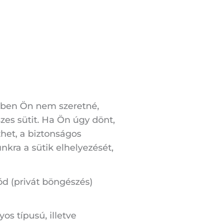
iben Ön nem szeretné,
szes sütit. Ha Ön úgy dönt,
zhet, a biztonságos
kra a sütik elhelyezését,
ód (privát böngészés)
os típusú, illetve