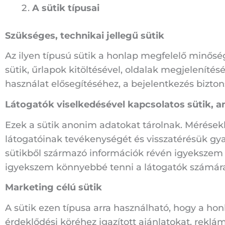
A sütik típusai
Szükséges, technikai jellegű sütik
Az ilyen típusú sütik a honlap megfelelő minős
sütik, űrlapok kitöltésével, oldalak megjelenít
használat elősegítéséhez, a bejelentkezés bizto
Látogatók viselkedésével kapcsolatos sütik, a
Ezek a sütik anonim adatokat tárolnak. Mérésekk
látogatóinak tevékenységét és visszatérésük gya
sütikből származó információk révén igyekszem 
igyekszem könnyebbé tenni a látogatók számára 
Marketing célú sütik
A sütik ezen típusa arra használható, hogy a hon
érdeklődési köréhez igazított ajánlatokat, reklá