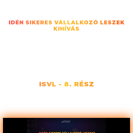
IDÉN SIKERES VÁLLALKOZÓ LESZEK
KIHÍVÁS
Hogyan szerezz 100 nap alatt
100 új ügyfelet, mindezt
izzadtságmentesen?
ISVL - 8. RÉSZ