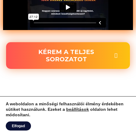
KÉREM A TELJES
SOROZATOT
Minden jog fenntartva 2023 | csontattila.hu | email:
A weboldalon a minőségi felhasználói élmény érdekében
hello@csontattila.hu |
Általános Szerződési
sütiket használunk. Ezeket a
beállítások
oldalon lehet
módosítani.
Feltételek
Elfogad