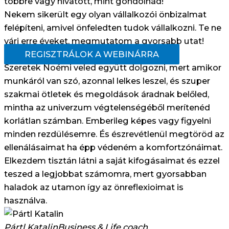
többre vagy hivatott, mint gondolnád!
Nekem sikerült egy olyan vállalkozói önbizalmat
felépíteni, amivel önfeledten tudok vállalkozni. Te ne
várj erre éveket, megmutatom a gyorsabb utat!
REGISZTRÁLOK A WEBINÁRRA
Szeretek Noémi veled együtt dolgozni, mert amikor
munkáról van szó, azonnal lelkes leszel, és szuper
szakmai ötletek és megoldások áradnak belőled,
mintha az univerzum végtelenségéből merítenéd
korlátlan számban. Emberileg képes vagy figyelni
minden rezdülésemre. És észrevétlenül megtöröd az
ellenálásaimat ha épp védeném a komfortzónáimat.
Elkezdem tisztán látni a saját kifogásaimat és ezzel
teszed a legjobbat számomra, mert gyorsabban
haladok az utamon így az önreflexioimat is
használva.
Pártl Katalin
Business & Life coach