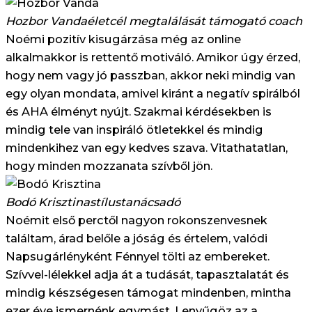
Hozbor Vanda
életcél megtalálását támogató coach
Noémi pozitív kisugárzása még az online
alkalmakkor is rettentő motiváló. Amikor úgy érzed,
hogy nem vagy jó passzban, akkor neki mindig van
egy olyan mondata, amivel kiránt a negatív spirálból
és AHA élményt nyújt. Szakmai kérdésekben is
mindig tele van inspiráló ötletekkel és mindig
mindenkihez van egy kedves szava. Vitathatatlan,
hogy minden mozzanata szívből jön.
Bodó Krisztina
stílustanácsadó
Noémit első perctől nagyon rokonszenvesnek
találtam, árad belőle a jóság és értelem, valódi
Napsugárlényként Fénnyel tölti az embereket.
Szívvel-lélekkel adja át a tudását, tapasztalatát és
mindig készségesen támogat mindenben, mintha
ezer éve ismernénk egymást. Lenyűgöz az a