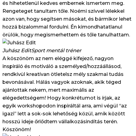
és hihetetlenül kedves embernek ismertem meg.
Rengeteget tanultam tőle. Noémi szívvel lélekkel
azon van, hogy segítsen másokat, és bármikor lehet
hozzá bizalommal fordulni. Én kimondhatatlanul
örülök, hogy megismerhettem és tőle tanulhattam.
Juhász Edit
Sport mentál tréner
A köszönöm az nem eléggé kifejező, nagyon
inspiráló és motiváló a személyed/hozzáállásod,
rendkívül kreatívan ötletelsz mély szakmai tudás
bevonásával. Hálás vagyok azoknak, akik téged
ajánlottak nekem, mert maximális az
elégedettségem! Hogy konkrétumot is írjak, az
egyik workshopodon inspiráltál arra, ami végül “az
igazi” lett a sok-sok lehetőség közül, amik között
hosszú ideje őrlődtem vállalkozásindítás terén.
Köszönöm!