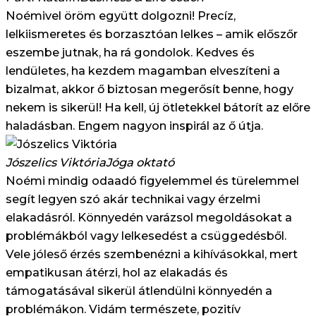
Noémivel öröm együtt dolgozni! Precíz,
lelkiismeretes és borzasztóan lelkes – amik előszőr
eszembe jutnak, ha rá gondolok. Kedves és
lendületes, ha kezdem magamban elveszíteni a
bizalmat, akkor ő biztosan megerősít benne, hogy
nekem is sikerül! Ha kell, új ötletekkel bátorít az előre
haladásban. Engem nagyon inspirál az ő útja.
Jószelics Viktória
Jóga oktató
Noémi mindig odaadó figyelemmel és türelemmel
segít legyen szó akár technikai vagy érzelmi
elakadásról. Könnyedén varázsol megoldásokat a
problémákból vagy lelkesedést a csüggedésből.
Vele jóleső érzés szembenézni a kihívásokkal, mert
empatikusan átérzi, hol az elakadás és
támogatásával sikerül átlendülni könnyedén a
problémákon. Vidám természete, pozitív