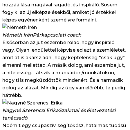
hozzáállása magával ragadó, és inspiráló. Sosem
fogy ki az új elképzelésekből, amiket jó érzékkel
képes egyénenként személyre formálni.
Németh Irén
Párkapcsolati coach
Elsősorban az jut eszembe rólad, hogy inspiráló
vagy. Olyan lendülettel képviseled azt a szemléletet,
amit át is akarsz adni, hogy képtelenség "csak úgy"
elmenni melletted. A másik dolog, ami eszembe jut,
a hitelesség. Látszik a munkádon/munkátokon,
hogy ti is megküzdöttök mindenért. És a harmadik
dolog az alázat. Mindig az ügy van előrébb, te pedig
hátrébb.
Nagyné Szerencsi Erika
Szakmai és életvezetési
tanácsadó
Noémit egy csupaszív, segítőkész, hatalmas tudású