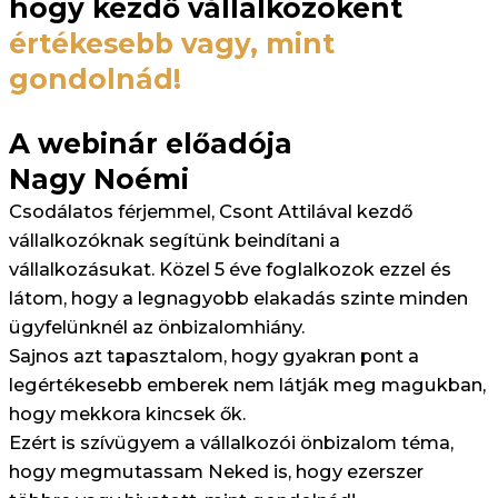
hogy kezdő vállalkozóként
értékesebb vagy, mint
gondolnád!
A webinár előadója
Nagy Noémi
Csodálatos férjemmel, Csont Attilával kezdő
vállalkozóknak segítünk beindítani a
vállalkozásukat. Közel 5 éve foglalkozok ezzel és
látom, hogy a legnagyobb elakadás szinte minden
ügyfelünknél az önbizalomhiány.
Sajnos azt tapasztalom, hogy gyakran pont a
legértékesebb emberek nem látják meg magukban,
hogy mekkora kincsek ők.
Ezért is szívügyem a vállalkozói önbizalom téma,
hogy megmutassam Neked is, hogy ezerszer