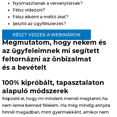
Nyomasztanak a versenytársak?
Félsz videózni?
Félsz elkérni a méltó árat?
Ijesztő az ügyfélszerzés?
RÉSZT VESZEK A WEBINÁRON
Megmutatom, hogy nekem és
az ügyfeleimnek mi segített
feltornázni az önbizalmat
és a bevételt
100% kipróbált, tapasztalaton
alapuló módszerek
Képzeld el, hogy mi mindent mernél megtenni, ha
nem lenne benned félelem. Ha még mindig annyira
hinnél magadban, mint gyermekként, amikor nem