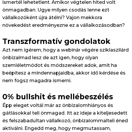
ismertél lehetetlent. Amikor végtelen hited volt
önmagadban. Ugye milyen csodás lenne ezt
vállalkozóként újra átélni? Vajon mekkora
növekedést eredményezne ez a vállalkozásodban?
Transzformatív gondolatok
Azt nem ígérem, hogy a webinár végére sziklaszilárd
önbizalmad lesz de azt igen, hogy olyan
szemléletmódot és módszereket adok, amit ha
beépítesz a mindennapjaidba, akkor idő kérdése és
nem fogsz magadra ismerni.
0% bullshit és mellébeszélés
Épp eleget voltál már az önbizalomhiányos és
gátlásokkal teli önmagad. Itt az ideje a kiteljesedett
és felszabadultan vállalkozó, önbizalommalteli éned
aktiválni. Engedd meg, hogy megmutassam,