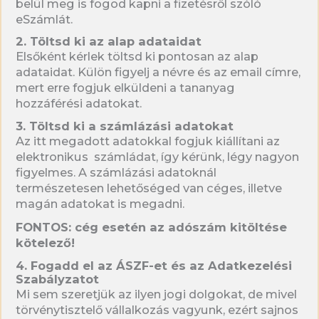
belül meg is fogod kapni a fizetésről szóló
eSzámlát.
2. Töltsd ki az alap adataidat
Elsőként kérlek töltsd ki pontosan az alap
adataidat. Külön figyelj a névre és az email címre,
mert erre fogjuk elküldeni a tananyag
hozzáférési adatokat.
3. Töltsd ki a számlázási adatokat
Az itt megadott adatokkal fogjuk kiállítani az
elektronikus számládat, így kérünk, légy nagyon
figyelmes. A számlázási adatoknál
természetesen lehetőséged van céges, illetve
magán adatokat is megadni.
FONTOS: cég esetén az adószám kitöltése
kötelező!
4. Fogadd el az ÁSZF-et és az Adatkezelési
Szabályzatot
Mi sem szeretjük az ilyen jogi dolgokat, de mivel
törvénytisztelő vállalkozás vagyunk, ezért sajnos