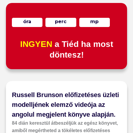
óra
perc
mp
INGYEN
a Tiéd ha most
döntesz!
Russell Brunson előfizetéses üzleti
modelljének elemző videója az
angolul megjelent könyve alapján.
84 dián keresztül átbeszéljük az egész könyvet,
amiből megértheted a tökéletes előfizetéses