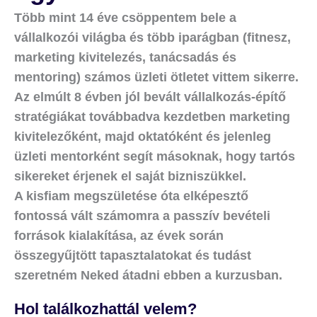
Több mint 14 éve csöppentem bele a
vállalkozói világba és több iparágban (fitnesz,
marketing kivitelezés, tanácsadás és
mentoring) számos üzleti ötletet vittem sikerre.
Az elmúlt 8 évben jól bevált vállalkozás-építő
stratégiákat továbbadva kezdetben marketing
kivitelezőként, majd oktatóként és jelenleg
üzleti mentorként segít másoknak, hogy tartós
sikereket érjenek el saját bizniszükkel.
A kisfiam megszületése óta elképesztő
fontossá vált számomra a passzív bevételi
források kialakítása, az évek során
összegyűjtött tapasztalatokat és tudást
szeretném Neked átadni ebben a kurzusban.
Hol találkozhattál velem?