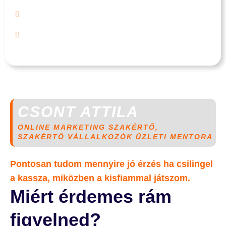
Online oktatóanyagok értékesítése
Marketing stratégia 0 Ft-ból
CSONT ATTILA
ONLINE MARKETING SZAKÉRTŐ,
SZAKÉRTŐ VÁLLALKOZÓK ÜZLETI MENTORA
Pontosan tudom mennyire jó érzés ha csilingel
a kassza, miközben a kisfiammal játszom.
Miért érdemes rám
figyelned?