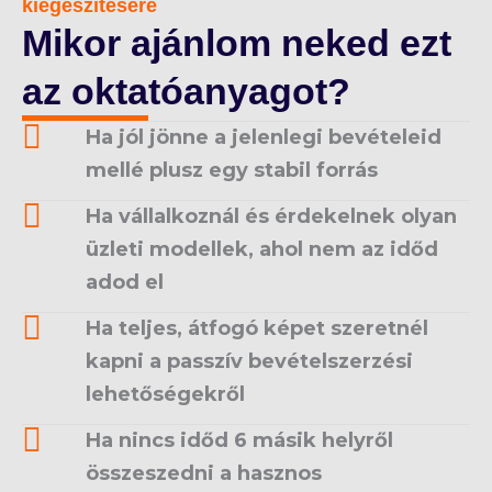
kiegészítésére
Mikor ajánlom neked ezt
az oktatóanyagot?
Ha jól jönne a jelenlegi bevételeid
mellé plusz egy stabil forrás
Ha vállalkoznál és érdekelnek olyan
üzleti modellek, ahol nem az időd
adod el
Ha teljes, átfogó képet szeretnél
kapni a passzív bevételszerzési
lehetőségekről
Ha nincs időd 6 másik helyről
összeszedni a hasznos