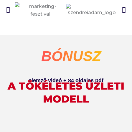
BÓNUSZ
elemző videó + 84 oldalas pdf
A TÖKÉLETES ÜZLETI
MODELL