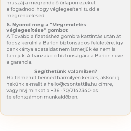
muszáj a megrendelő űrlapon ezeket
elfogadnod, hogy véglegesíteni tudd a
megrendelésed.
6. Nyomd meg a "Megrendelés
véglegesítése" gombot
A Tovább a fizetéshez gombra kattintás után át
fogsz kerülni a Barion biztonságos felületére, így
bankkártya adataidat nem ismerjük és nem is
tároljuk. A tranzakció biztonságára a Barion neve
a garancia.
Segíthetünk valamiben?
Ha felmerült benned bármilyen kérdés, akkor írj
nekünk e-mailt a hello@csontattila.hu címre,
vagy hívj minket a +36 -70/2142340-es
telefonszámon munkaidőben.