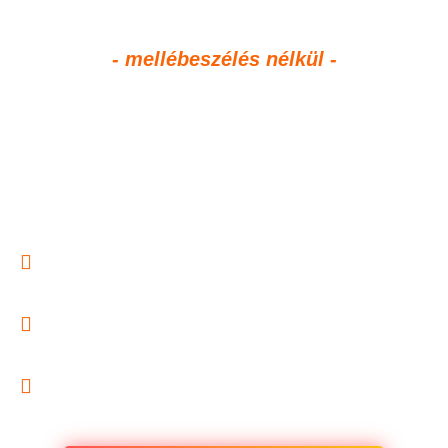
- mellébeszélés nélkül -
PASSZÍV
BEVÉTELSZERZÉSI
LEHETŐSÉGEK
OKTATÓANYAG
Ha szeretnél passzív bevételi forrást, ezért
az oktatóanyagért később hálás leszel
A-Z-ig átvesszük milyen lehetőségeid
vannak és hogyan érdemes elindulnod
A segítségével elkerülheted a buktatókat
és a csalódást