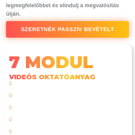
legmegfelelőbbet és elindulj a megvalósítás
útján.
SZERETNÉK PASSZÍV BEVÉTELT
7 MODUL
VIDEÓS OKTATÓANYAG
A passzív jövedelem rejtelmei
15 passzív bevételszerzési lehetőség
A dropshipping világa
Affiliate marketing
Előfizetéses üzleti modell