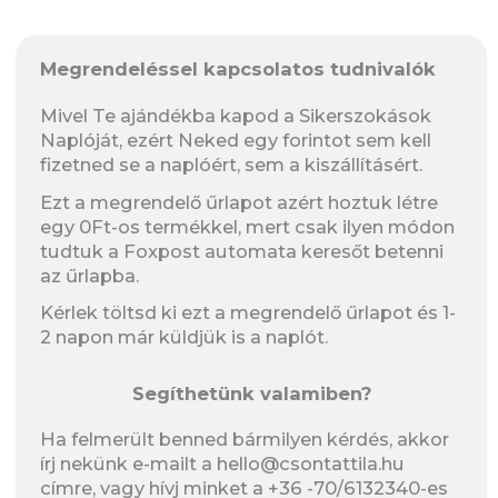
Megrendeléssel kapcsolatos tudnivalók
Mivel Te ajándékba kapod a Sikerszokások
Naplóját, ezért Neked egy forintot sem kell
fizetned se a naplóért, sem a kiszállításért.
Ezt a megrendelő űrlapot azért hoztuk létre
egy 0Ft-os termékkel, mert csak ilyen módon
tudtuk a Foxpost automata keresőt betenni
az űrlapba.
Kérlek töltsd ki ezt a megrendelő űrlapot és 1-
2 napon már küldjük is a naplót.
Segíthetünk valamiben?
Ha felmerült benned bármilyen kérdés, akkor
írj nekünk e-mailt a hello@csontattila.hu
címre, vagy hívj minket a +36 -70/6132340-es